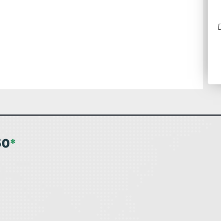
Dispositivos novatos precisam fazer login Após o
D
login a internet é liberada automaticamente.
50
*